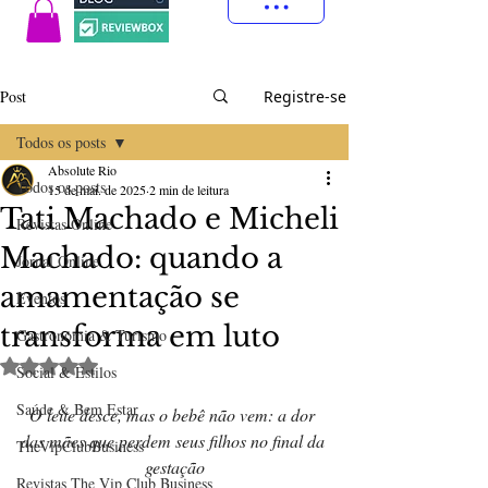
Post
Registre-se
Todos os posts
Absolute Rio
Todos os posts
15 de mai. de 2025
2 min de leitura
Tati Machado e Micheli
Revistas Online
Machado: quando a
Jornal Online
amamentação se
Eventos
transforma em luto
Gastronomia & Turismo
Avaliado com NaN de 5 estrelas.
Social & Estilos
Saúde & Bem Estar
O leite desce, mas o bebê não vem: a dor 
das mães que perdem seus filhos no final da 
TheVipClubBusiness
gestação
Revistas The Vip Club Business