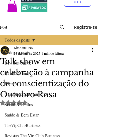
Post
Registre-se
Todos os posts
Absolute Rio
Todos os posts
24 de out. de 2025
1 min de leitura
Talk show em
Revistas Online
celebração à campanha
Jornal Online
de conscientização do
Eventos
Outubro Rosa
Gastronomia & Turismo
Avaliado com NaN de 5 estrelas.
Social & Estilos
Saúde & Bem Estar
TheVipClubBusiness
Revistas The Vip Club Business