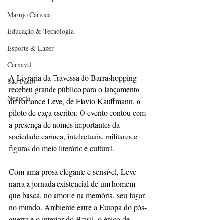
Marujo Carioca
Educação & Tecnologia
Esporte & Lazer
Carnaval
A Livraria da Travessa do Barrashopping 
São Paulo
recebeu grande público para o lançamento 
Negocio
do romance Leve, de Flavio Kauffmann, o 
piloto de caça escritor. O evento contou com 
a presença de nomes importantes da 
sociedade carioca, intelectuais, militares e 
figuras do meio literário e cultural.
Com uma prosa elegante e sensível, Leve 
narra a jornada existencial de um homem 
que busca, no amor e na memória, seu lugar 
no mundo. Ambiente entre a Europa do pós-
guerra e o interior do Brasil, o épico de 