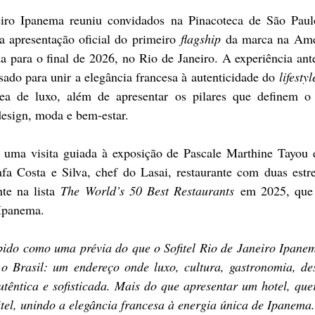
eiro Ipanema reuniu convidados na Pinacoteca de São Paulo
a apresentação oficial do primeiro 
flagship
 da marca na Amér
 para o final de 2026, no Rio de Janeiro. A experiência ante
ado para unir a elegância francesa à autenticidade do
 lifestyl
a de luxo, além de apresentar os pilares que definem o h
design, moda e bem-estar.
uma visita guiada à exposição de Pascale Marthine Tayou 
afa Costa e Silva, chef do Lasai, restaurante com duas estre
te na lista 
The World’s 50 Best Restaurants
 em 2025, que 
 Ipanema.
bido como uma prévia do que o Sofitel Rio de Janeiro Ipanema
o Brasil: um endereço onde luxo, cultura, gastronomia, desig
têntica e sofisticada. Mais do que apresentar um hotel, quer
tel, unindo a elegância francesa à energia única de Ipanema.