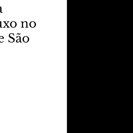
a
uxo no
e São