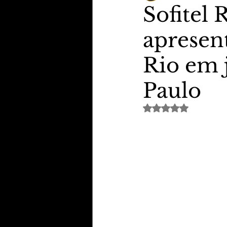
Sofitel
apresen
TheVipClubBusiness
Revi
Rio em 
Educação & Tecnologia
E
Paulo
Avaliado com NaN de 