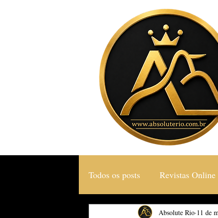
Todos os posts
Revistas Online
Gastronomia & Turismo
Absolute Rio
11 de m
S