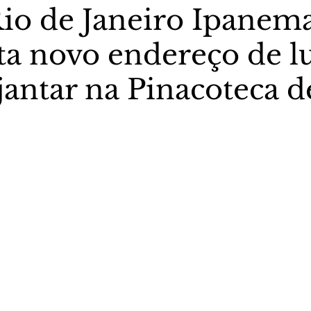
 Rio de Janeiro Ipanem
ta novo endereço de l
stas The Vip Club Business
Marujo Carioca
jantar na Pinacoteca d
sporte & Lazer
Carnaval
São Paulo
Negocio
5 estrelas.