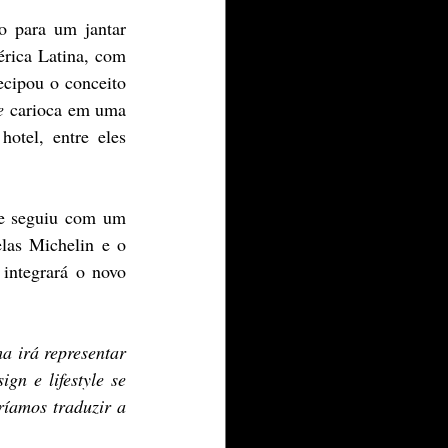
 para um jantar 
ica Latina, com 
cipou o conceito 
e
 carioca em uma 
otel, entre eles 
e seguiu com um 
las Michelin e o 
integrará o novo 
 irá representar 
n e lifestyle se 
íamos traduzir a 