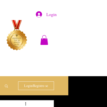
Login
Login/Registre-se