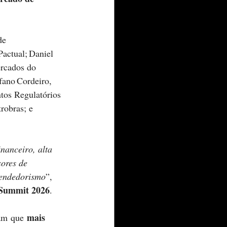
de 
actual; Daniel 
ercados do 
fano Cordeiro, 
tos Regulatórios 
obras; e 
nanceiro, alta 
ores de 
eendedorismo
”, 
Summit 2026
. 
mais 
am que 