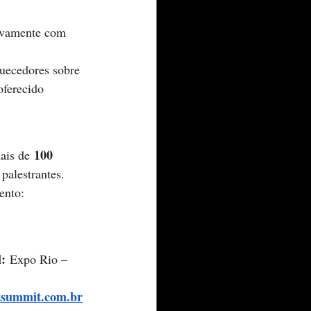
ovamente com 
uecedores sobre 
oferecido 
100 
ais de 
palestrantes. 
ento: 
: 
Expo Rio – 
tsummit.com.br