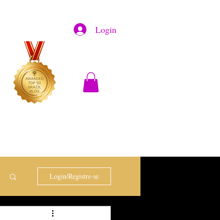
Login
Login/Registre-se