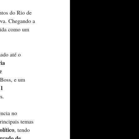
ntos do Rio de 
ova. Chegando a 
olida como um 
zado até o 
ia 
e 
 Boss, e um 
1 
s.  
ncia no 
incipais temas 
olítico
, tendo 
rcado de 