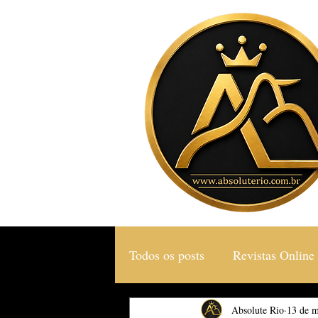
Todos os posts
Revistas Online
Gastronomia & Turismo
Absolute Rio
13 de m
S