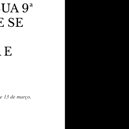
UA 9ª
 SE
 E
 e 13 de março, 