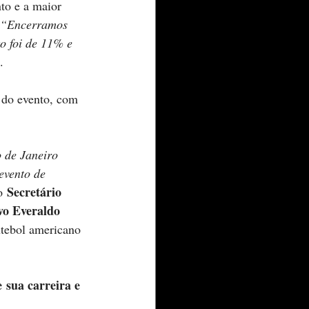
to e a maior 
“Encerramos 
o foi de 11% e 
. 
 do evento, com 
 de Janeiro 
evento de 
Secretário 
o 
vo Everaldo 
utebol americano 
 sua carreira e 