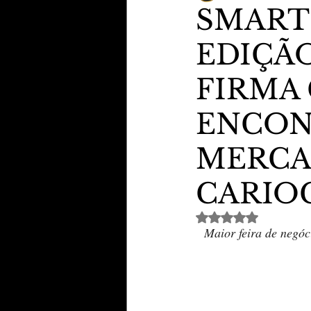
SMART 
EDIÇÃ
TheVipClubBusiness
Revi
FIRMA
Educação & Tecnologia
E
ENCON
MERCA
CARIO
Avaliado com NaN de 
Maior feira de negóc