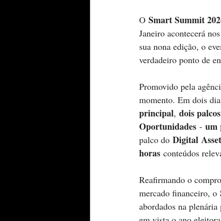
Smart Summit 202
O 
Janeiro acontecerá nos
sua nona edição, o eve
verdadeiro ponto de en
Promovido pela agênci
momento. Em dois dias
principal
dois palcos
, 
Oportunidades
um 
 - 
Digital Ass
palco do 
horas 
conteúdos releva
Reafirmando o comprom
mercado financeiro, o 
abordados na plenária 
em vista o ano eleitora