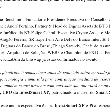
6.
 Benchimol, Fundador e Presidente Executivo do Conselho 
c.; André Portilho, Partner & Head de Digital Assets do BTG P
 Jurídico da B3; Felipe Cabral, Executivo Crypto Assets e M
Aragão Pereira, SR Expert em AI e DeFi do Banco Inter; Sthé
 Digitais do Banco do Brasil; Thiago Sarandy, Chefe de Assun
uri, Arquiteto de Soluções WEB3 e Champion de P&D da Petr
ead LatAm da Uniswap já estão confirmados no evento.  
 plenárias, teremos cinco salas de conteúdo sobre mercado fi
g, tecnologia e uma sala para contratação imediata de assess
rae também estará presente com uma sala que abordará empr
, CEO da InvestSmart XP
Smart 
, patrocinadora master do 
InvestSmart XP 
Pivô 
este ano, a expectativa é alta. 
e 
esper