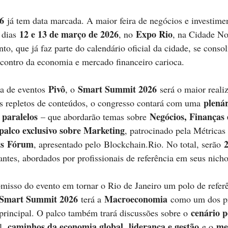
6
 já tem data marcada. A maior feira de negócios e investime
12 e 13 de março de 2026
Expo Rio
 dias 
, no 
, na Cidade N
nto, que já faz parte do calendário oficial da cidade, se cons
contro da economia e mercado financeiro carioca. 
Pivô
Smart Summit 2026
a de eventos 
, o 
 será o maior reali
plenár
 repletos de conteúdos, o congresso contará com uma 
 paralelos
Negócios, Finanças 
 – que abordarão temas sobre 
palco exclusivo sobre Marketing
, patrocinado pela Métricas
ets Fórum
2
, apresentado pelo 
Blockchain.Rio
. No total, serão 
ntes, abordados por profissionais de referência em seus nicho
isso do evento em tornar o Rio de Janeiro um polo de referê
Smart Summit 2026
Macroeconomia 
 terá a 
como um dos pr
cenário p
principal. O palco também trará discussões sobre o 
caminhos da economia global
liderança e gestão
me
l, 
, 
 e o 