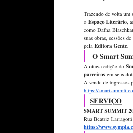
Trazendo de volta um s
Espaço Literário
o 
, 
como Dafna Blaschkaue
suas obras, sessões de 
Editora Gente
pela 
. 
O Smart Sum
Sm
A oitava edição do 
parceiros 
em seus doi
A venda de ingressos p
https://smartsummit.c
SERVIÇO
SMART SUMMIT 20
Rua Beatriz Larragott
https://www.sympla.