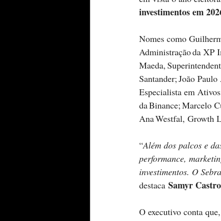
investimentos em 202
Nomes como Guilherme
Administração da XP In
Maeda, Superintendente
Santander; João Paulo 
Especialista em Ativos
da Binance; Marcelo C
Ana Westfal, Growth L
“
Além dos palcos e das
performance, marketin
investimentos. O Seb
Samyr Castro
destaca 
O executivo conta que, 