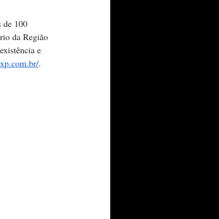
s de 100 
ório da Região 
existência e 
txp.com.br/
.