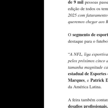
de 9 mil 
pessoas pass
edição de todos os tem
2025 com faturamento r
queremos chegar aos R$
segmento de espor
O 
destaque para o futeb
“
A NFL, liga esportiv
pelos próximos cinco 
tamanha magnitude ca
estadual de Esportes 
Marques
Patrick 
, e 
da América Latina.  
A feira também contar
desafios profissionais.