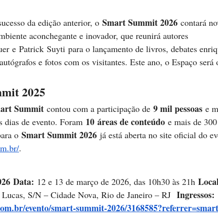
Smart Summit 2026
ucesso da edição anterior, o 
 contará n
ambiente aconchegante e inovador, que reunirá autores 
r e Patrick Suyti para o lançamento de livros, debates enriq
autógrafos e fotos com os visitantes. Este ano, o Espaço será 
mit 2025
art Summit 
9 mil pessoas
contou com a participação de 
 e m
10 áreas de conteúdo
s dias de evento. Foram 
 e mais de 300 
Smart Summit 2026
ara o 
 já está aberta no site oficial do ev
om.br/
.   
26
Data: 
Local
12 e 13 de março de 2026, das 10h30 às 21h 
Ingressos: 
i Lucas, S/N – Cidade Nova, Rio de Janeiro – RJ  
com.br/evento/smart-summit-2026/3168585?referrer=smar