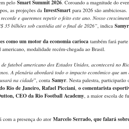
Smart Summit 2026
em pelo 
. Coroando a magnitude do even
InvestSmart 
pos, as projeções da 
para 2026 são ambiciosas. 
ecorde e queremos repetir o feito este ano. Nosso cresciment
Samyr
 35 bilhões sob custódia até o final de 2026”
, indica 
tes como um motor da economia carioca
 também fará parte
ol americano, modalidade recém-chegada ao Brasil. 
a de futebol americano dos Estados Unidos, acontecerá no Rio
anos. A plenária abordará todo o impacto econômico que um 
Samyr
usará na cidade
”, conta 
. Nesta palestra, participarão 
do Rio de Janeiro, Rafael Picciani
o comentarista esporti
, 
Dutton, CEO da Rio Football Academy
, a maior escola de f
Marcelo Serrado, que falará sobre
á com a presença do ator 
 