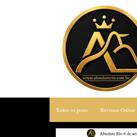
Todos os posts
Revistas Online
Gastronomia & Turismo
Absolute Rio
6 de se
S