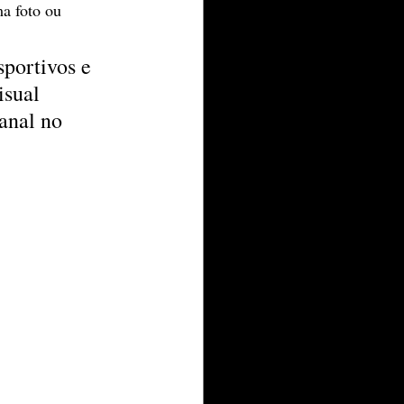
a foto ou 
portivos e 
isual 
anal no 