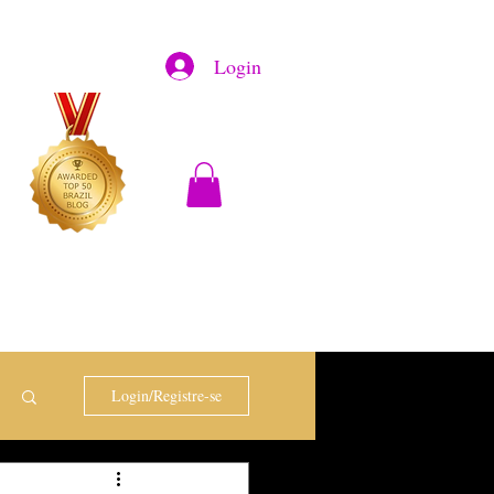
Login
Login/Registre-se