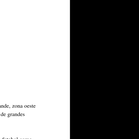
nde, zona oeste 
de grandes 
o futebol como 