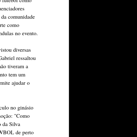
uenciadores 
 da comunidade 
rte como 
ndulas no evento.
istou diversas 
abriel ressaltou 
ão tiveram a 
ento tem um 
mite ajudar o 
culo no ginásio 
moção: "Como 
 da Silva 
HOWBOL de perto 