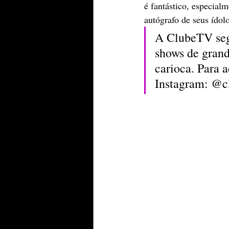
é fantástico, especial
autógrafo de seus ídol
A ClubeTV segu
shows de grand
carioca. Para 
Instagram: @cl