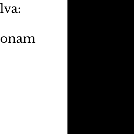
va:
cionam