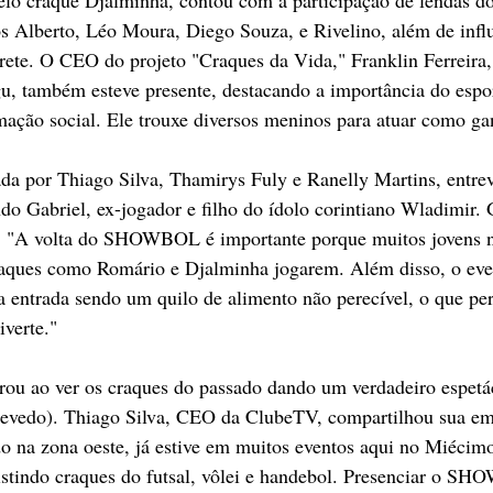
s Alberto, Léo Moura, Diego Souza, e Rivelino, além de infl
e. O CEO do projeto "Craques da Vida," Franklin Ferreira,
u, também esteve presente, destacando a importância do espo
mação social. Ele trouxe diversos meninos para atuar como ga
a por Thiago Silva, Thamirys Fuly e Ranelly Martins, entrev
do Gabriel, ex-jogador e filho do ídolo corintiano Wladimir. G
o: "A volta do SHOWBOL é importante porque muitos jovens n
raques como Romário e Djalminha jogarem. Além disso, o ev
 a entrada sendo um quilo de alimento não perecível, o que per
verte."
rou ao ver os craques do passado dando um verdadeiro espetá
evedo). Thiago Silva, CEO da ClubeTV, compartilhou sua e
o na zona oeste, já estive em muitos eventos aqui no Miécimo
sistindo craques do futsal, vôlei e handebol. Presenciar o S