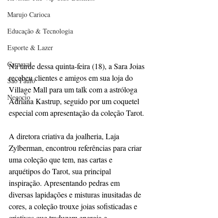
Marujo Carioca
Educação & Tecnologia
Esporte & Lazer
Carnaval
Na tarde dessa quinta-feira (18), a Sara Joias 
recebeu clientes e amigos em sua loja do 
São Paulo
Village Mall para um talk com a astróloga 
Negocio
Adriana Kastrup, seguido por um coquetel 
especial com apresentação da coleção Tarot.
A diretora criativa da joalheria, Laja 
Zylberman, encontrou referências para criar 
uma coleção que tem, nas cartas e 
arquétipos do Tarot, sua principal 
inspiração. Apresentando pedras em 
diversas lapidações e misturas inusitadas de 
cores, a coleção trouxe joias sofisticadas e 
criativas que traduzem energia e 