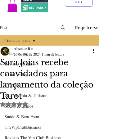
Post
Registre-se
Todos os posts
Absolute Rio
Todos os posts
20 de abr. de 2024
1 min de leitura
Sara Joias recebe
Revistas Online
convidados para
Jornal Online
lançamento da coleção
Eventos
Tarot
Gastronomia & Turismo
Avaliado com NaN de 5 estrelas.
Social & Estilos
Saúde & Bem Estar
TheVipClubBusiness
Revistas The Vip Club Business