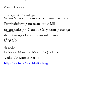
Marujo Carioca
Educação & Tecnologia
Sonia Vieira comemorou seu aniversário no 
Esporte & Lazer
Barra shopping no restaurante Mll 
organizado por Claudia Cury, com presença 
Carnaval
de 80 amigas lotou restaurante maior 
São Paulo
sucesso!
Negocio
Fotos de Marcello Mesquita (Tchello)
Vídeo de Marisa Araujo
https://youtu.be/IuZHdwKKbmg