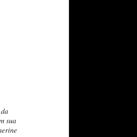
 da 
m sua 
herine 