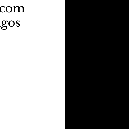
 com
igos