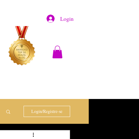
Login
Login/Registre-se