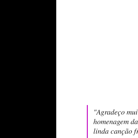
"Agradeço muit
homenagem da 
linda canção f