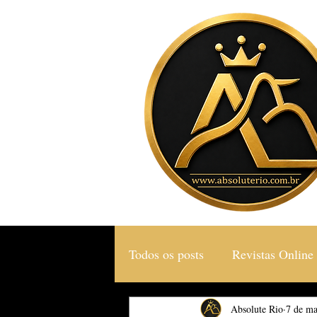
Todos os posts
Revistas Online
Gastronomia & Turismo
Absolute Rio
7 de ma
S