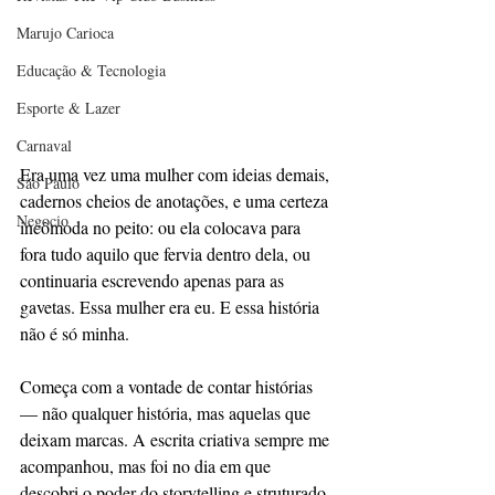
Marujo Carioca
Educação & Tecnologia
Esporte & Lazer
Carnaval
Era uma vez uma mulher com ideias demais, 
São Paulo
cadernos cheios de anotações, e uma certeza 
Negocio
incômoda no peito: ou ela colocava para 
fora tudo aquilo que fervia dentro dela, ou 
continuaria escrevendo apenas para as 
gavetas. Essa mulher era eu. E essa história 
não é só minha.
Começa com a vontade de contar histórias 
— não qualquer história, mas aquelas que 
deixam marcas. A escrita criativa sempre me 
acompanhou, mas foi no dia em que 
descobri o poder do storytelling e struturado 