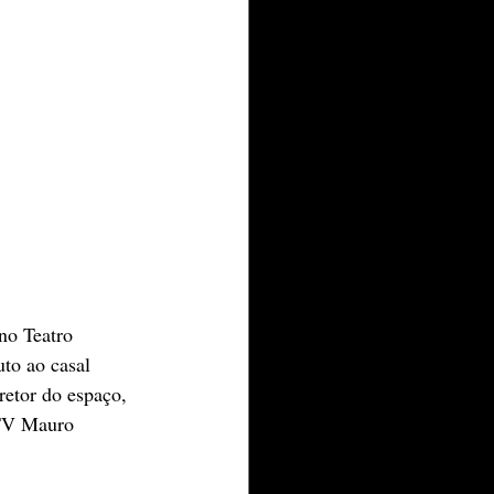
no Teatro 
uto ao casal 
retor do espaço, 
 TV Mauro 