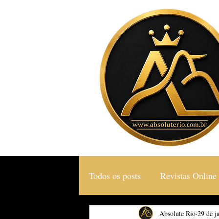
Todos os posts
Revistas Online
Gastronomia & Turismo
Absolute Rio
29 de j
S