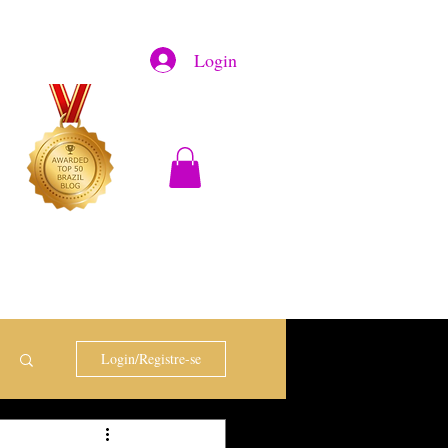
Login
Login/Registre-se