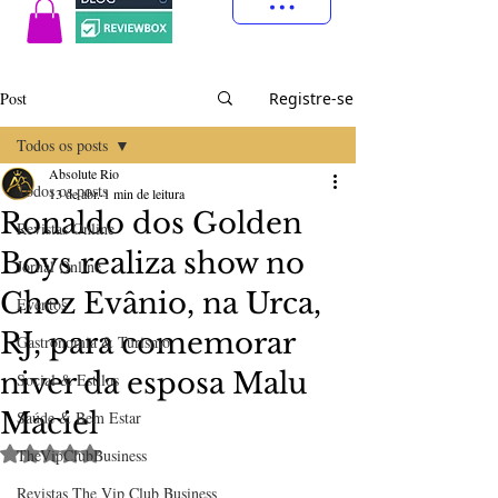
Post
Registre-se
Todos os posts
Absolute Rio
Todos os posts
13 de abr.
1 min de leitura
Ronaldo dos Golden
Revistas Online
Boys realiza show no
Jornal Online
Chez Evânio, na Urca,
Eventos
RJ, para comemorar
Gastronomia & Turismo
niver da esposa Malu
Social & Estilos
Maciel
Saúde & Bem Estar
Avaliado com NaN de 5 estrelas.
TheVipClubBusiness
Revistas The Vip Club Business