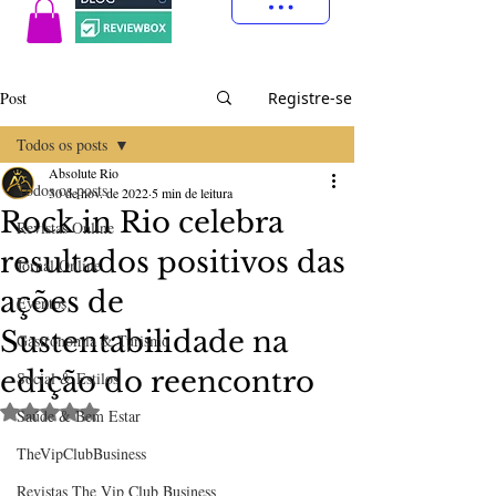
Post
Registre-se
Todos os posts
Absolute Rio
Todos os posts
30 de nov. de 2022
5 min de leitura
Rock in Rio celebra
Revistas Online
resultados positivos das
Jornal Online
ações de
Eventos
Sustentabilidade na
Gastronomia & Turismo
edição do reencontro
Social & Estilos
Avaliado com NaN de 5 estrelas.
Saúde & Bem Estar
TheVipClubBusiness
Revistas The Vip Club Business