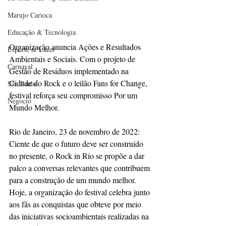
Marujo Carioca
Educação & Tecnologia
Organização anuncia Ações e Resultados 
Esporte & Lazer
Ambientais e Sociais. Com o projeto de 
Carnaval
Gestão de Resíduos implementado na 
Cidade do Rock e o leilão Fans for Change, 
São Paulo
festival reforça seu compromisso Por um 
Negocio
Mundo Melhor. 
Rio de Janeiro, 23 de novembro de 2022: 
Ciente de que o futuro deve ser construído 
no presente, o Rock in Rio se propõe a dar 
palco a conversas relevantes que contribuem 
para a construção de um mundo melhor. 
Hoje, a organização do festival celebra junto 
aos fãs as conquistas que obteve por meio 
das iniciativas socioambientais realizadas na 