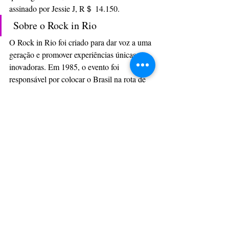
assinado por Jessie J, R＄ 14.150. 
 Sobre o Rock in Rio 
O Rock in Rio foi criado para dar voz a uma 
geração e promover experiências únicas e 
inovadoras. Em 1985, o evento foi 
responsável por colocar o Brasil na rota de 
shows internacionais. Batendo recordes de 
público a cada edição e gerando impactos 
positivos nos países onde é realizado, se 
consagrou como o maior festival de música 
e entretenimento do mundo. Consciente do 
poder disseminador da marca, hoje o Rock 
in Rio pauta-se por ser um evento com o 
propósito de construir um mundo melhor 
para pessoas mais felizes, confiantes e 
empáticas num planeta mais saudável. 
A internacionalização da marca começou 