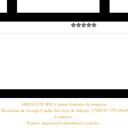
Avaliado com 0 de 5 estrela
Ainda sem avali
Educação: o alicerce de
Ene
uma sociedade forte, justa
Rio 
e preparada para o futuro
Van
Ener
ABSOLUTE RIO é nome fantasia da empresa
 Destefane de Araujo Cunha Serviços de Edição, CNPJ 07.379.356/0
Contatos:
Pautas:
imprensa@absoluterio.com.br
-