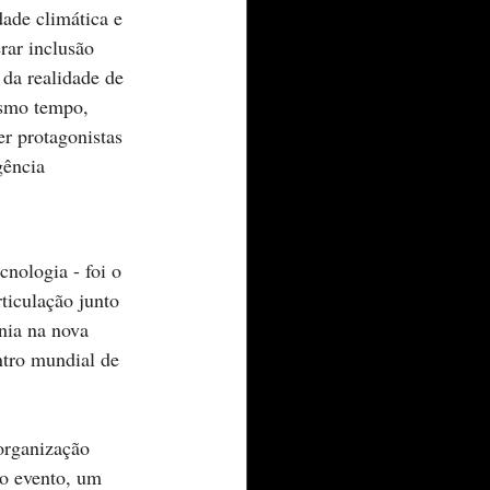
ade climática e 
rar inclusão 
 da realidade de 
esmo tempo, 
r protagonistas 
gência 
nologia - foi o 
ticulação junto 
nia na nova 
tro mundial de 
organização 
o evento, um 