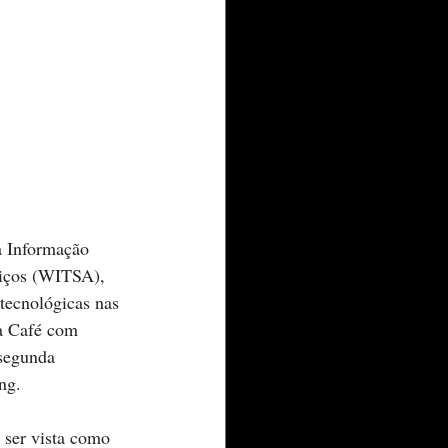
a Informação 
viços (WITSA), 
tecnológicas nas 
ma Café com 
segunda 
ng.
 ser vista como 