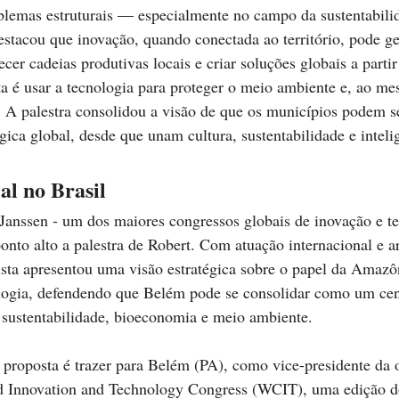
blemas estruturais — especialmente no campo da sustentabilid
stacou que inovação, quando conectada ao território, pode ge
cer cadeias produtivas locais e criar soluções globais a partir
a é usar a tecnologia para proteger o meio ambiente e, ao m
 A palestra consolidou a visão de que os municípios podem se
ica global, desde que unam cultura, sustentabilidade e inteli
l no Brasil
 Janssen - um dos maiores congressos globais de inovação e tec
onto alto a palestra de Robert. Com atuação internacional e ar
lista apresentou uma visão estratégica sobre o papel da Amazô
ogia, defendendo que Belém pode se consolidar como um cen
sustentabilidade, bioeconomia e meio ambiente.
 proposta é trazer para Belém (PA), como vice-presidente da 
d Innovation and Technology Congress (WCIT), uma edição d