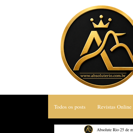
Todos os posts
Revistas Online
Gastronomia & Turismo
Absolute Rio
25 de m
S