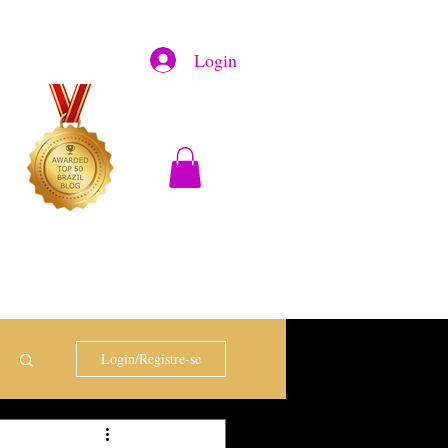
Login
Login/Registre-se