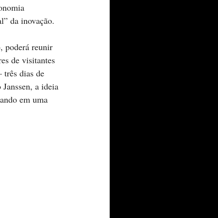
conomia 
l” da inovação. 
 poderá reunir 
es de visitantes 
 três dias de 
 Janssen, a ideia 
inando em uma 