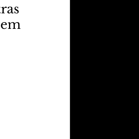
tras
s em