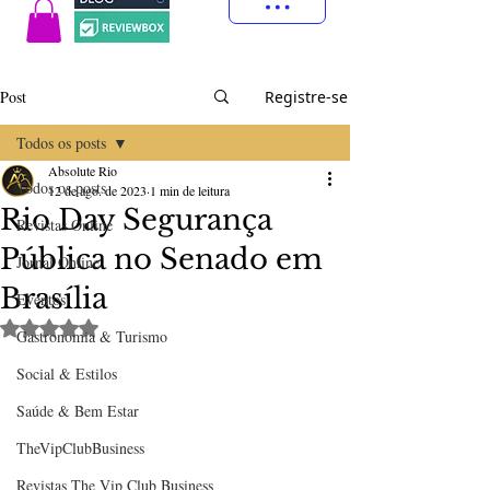
Post
Registre-se
Todos os posts
Absolute Rio
Todos os posts
12 de ago. de 2023
1 min de leitura
Rio Day Segurança
Revistas Online
Pública no Senado em
Jornal Online
Brasília
Eventos
Avaliado com NaN de 5 estrelas.
Gastronomia & Turismo
Social & Estilos
Saúde & Bem Estar
TheVipClubBusiness
Revistas The Vip Club Business