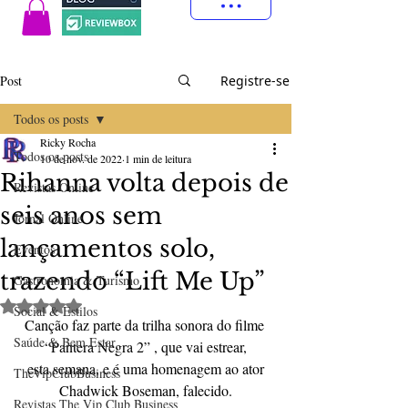
Post
Registre-se
Todos os posts
Ricky Rocha
Todos os posts
10 de nov. de 2022
1 min de leitura
Rihanna volta depois de
Revistas Online
seis anos sem
Jornal Online
lançamentos solo,
Eventos
trazendo “Lift Me Up”
Gastronomia & Turismo
Avaliado com NaN de 5 estrelas.
Social & Estilos
Canção faz parte da trilha sonora do filme 
Saúde & Bem Estar
“Pantera Negra 2” , que vai estrear,
 esta semana, e é uma homenagem ao ator 
TheVipClubBusiness
Chadwick Boseman, falecido.
Revistas The Vip Club Business