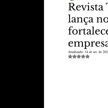
Revista
lança no
TheVipClubBusiness
Revi
fortalec
Educação & Tecnologia
E
empresa
Atualizado:
14 de set. de 20
Avaliado com NaN de 