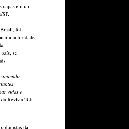
as capas em um 
e/SP.
rasil, foi 
onar a autoridade 
de 
país, se 
ais.
 conteúdo 
tantes 
mar vidas e 
 da Revista Tok 
colunistas da 