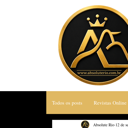
Todos os posts
Revistas Online
Gastronomia & Turismo
Absolute Rio
12 de s
S