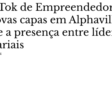
 Tok de Empreendedo
vas capas em Alphavil
stas The Vip Club Business
Marujo Carioca
e a presença entre líde
sporte & Lazer
Carnaval
São Paulo
Negocio
riais
24
5 estrelas.