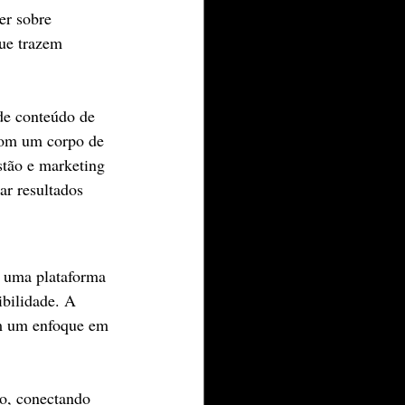
er sobre 
ue trazem 
e conteúdo de 
Com um corpo de 
stão e marketing 
ar resultados 
 uma plataforma 
ibilidade. A 
om um enfoque em 
o, conectando 