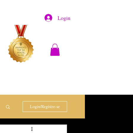
Login
Login/Registre-se