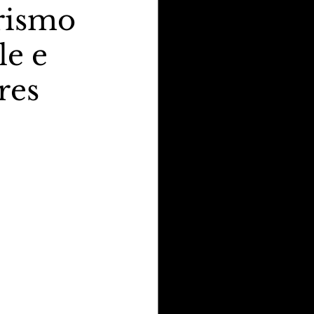
rismo
le e
res