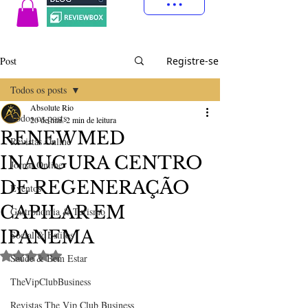
Post
Registre-se
Todos os posts
Absolute Rio
Todos os posts
20 de mai.
2 min de leitura
RENEWMED
Revistas Online
INAUGURA CENTRO
Jornal Online
DE REGENERAÇÃO
Eventos
CAPILAR EM
Gastronomia & Turismo
IPANEMA
Social & Estilos
Avaliado com NaN de 5 estrelas.
Saúde & Bem Estar
TheVipClubBusiness
Revistas The Vip Club Business