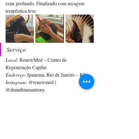
estar profundo. Finalizado com secagem 
terapêutica leve.
Serviço
Local:
 RenewMed – Centro de 
Regeneração Capilar  
Endereço:
 Ipanema, Rio de Janeiro – RJ  
Instagram:
 @renewmed | 
@dratathianaantony
Assessoria de Imprensa
DG Assessoria e Comunicação  
@dgassessoria