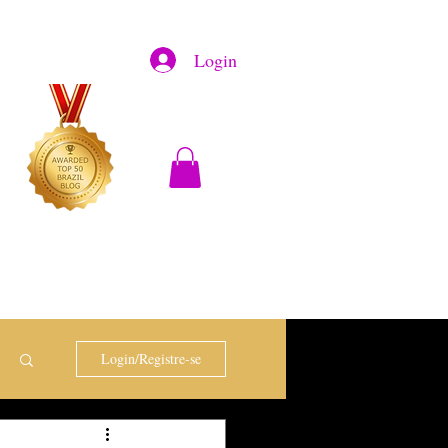
Login
Login/Registre-se