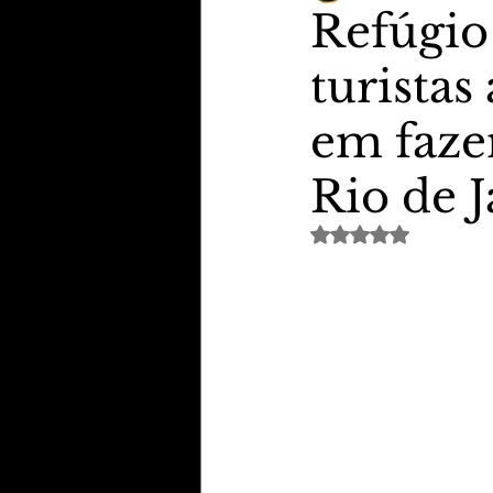
Refúgio
turistas
TheVipClubBusiness
Revi
em faze
Educação & Tecnologia
E
Rio de 
Avaliado com NaN de 