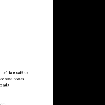
istória e café de 
bre suas portas 
zenda 
nem 