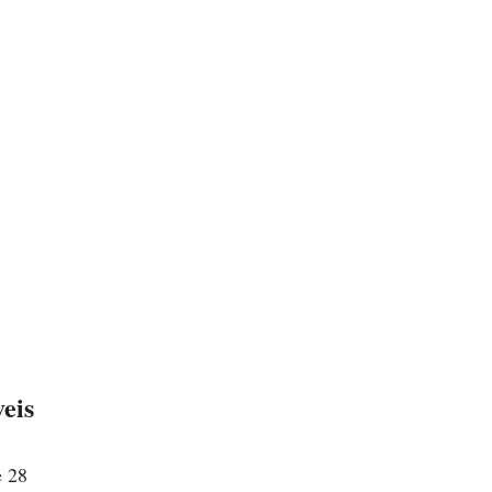
eis
e 28