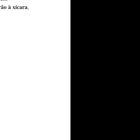
ão à xícara
, 