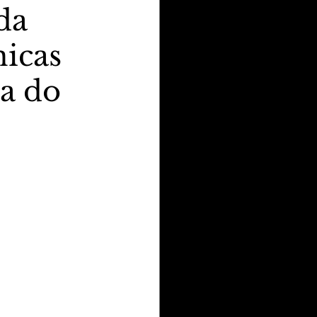
da
nicas
ra do