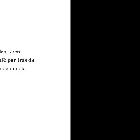
dem sobre 
afé por trás da 
ando um dia 