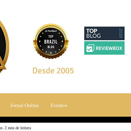
Desde 2005
Jornal Online
Eventos
an.
ocial & Estilos
2 min de leitura
Saúde & Bem Estar