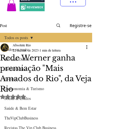
Post
Registre-se
Todos os posts
Absolute Rio
Todos os posts
22 de mar. de 2023
1 min de leitura
Rede Werner ganha
Revistas Online
premiação "Mais
Jornal Online
Amados do Rio", da Veja
Eventos
Rio
Gastronomia & Turismo
Avaliado com NaN de 5 estrelas.
Social & Estilos
Saúde & Bem Estar
TheVipClubBusiness
Revistas The Vip Club Business