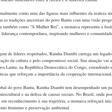
onalmente como uma das figuras mais influentes da realeza mo
 as tradições ancestrais do povo Bantu com uma visão progre
a também como “A Mulher Rei”, a monarca representa a fusão
 a liderança contemporânea, inspirando mulheres e comunidad
em de líderes respeitados, Rainha Diambi carrega um legado
rização da cultura e pelo compromisso social. Sua atuação vai 
a Luntu, na República Democrática do Congo, estendendo-s
áticas que reforçam a importância da cooperação internacional
bal do povo Bantu, Rainha Diambi tem desempenhado um pap
ercultural e na defesa de causas sociais. No Brasil, onde poss
 em reconhecimento à sua trajetória, a monarca reforçará inici
to feminino e preservação ambiental.