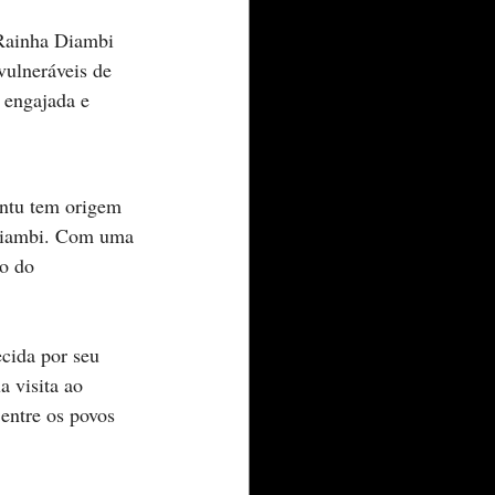
 Rainha Diambi 
vulneráveis de 
 engajada e 
ntu tem origem 
 Diambi. Com uma 
o do 
cida por seu 
a visita ao 
entre os povos 