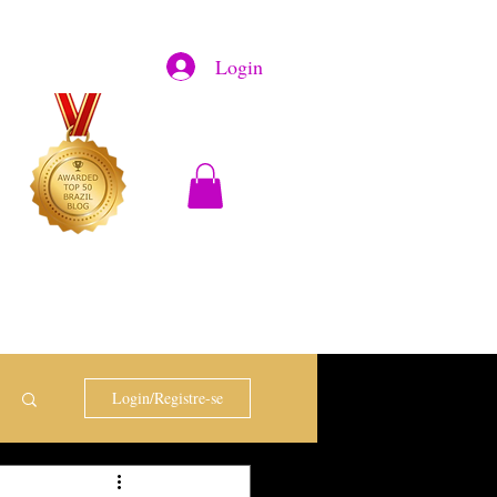
Login
Login/Registre-se