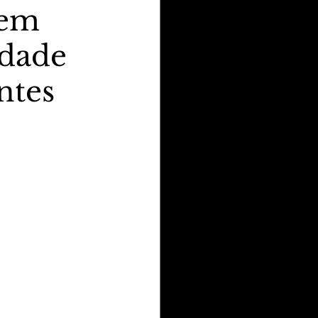
 em
dade
ntes