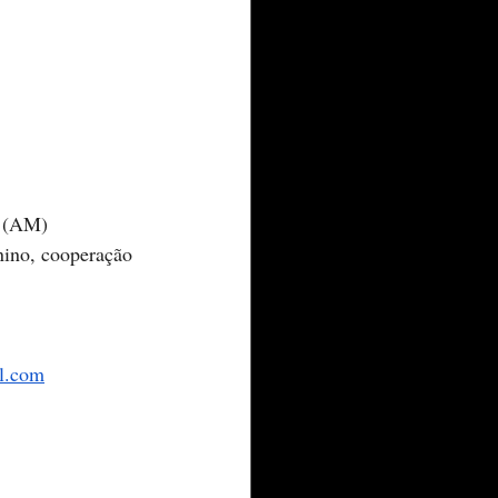
s (AM)
nino, cooperação 
l.com