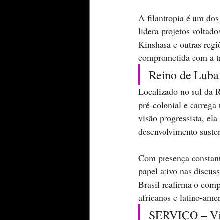
A filantropia é um dos
lidera projetos voltad
Kinshasa e outras reg
comprometida com a tr
Reino de Luba
Localizado no sul da
pré-colonial e carrega
visão progressista, el
desenvolvimento susten
Com presença constante
papel ativo nas discuss
Brasil reafirma o comp
africanos e latino-ame
SERVIÇO – Vis