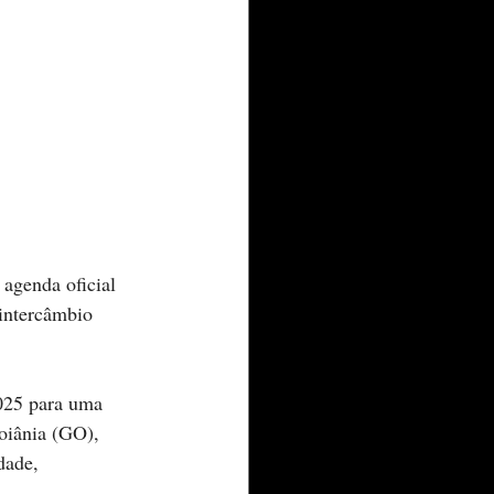
agenda oficial 
 intercâmbio 
025 para uma 
oiânia (GO), 
dade, 