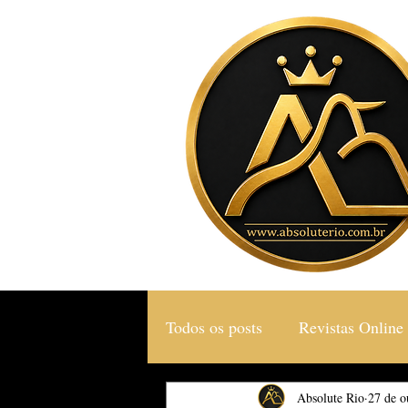
Todos os posts
Revistas Online
Gastronomia & Turismo
Absolute Rio
27 de o
S