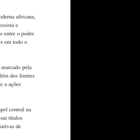
derna africana, 
ssista e 
 entre o poder 
es em todo o 
 marcado pela 
além dos limites 
e a ações 
.
el central na 
ui títulos 
ativas de 