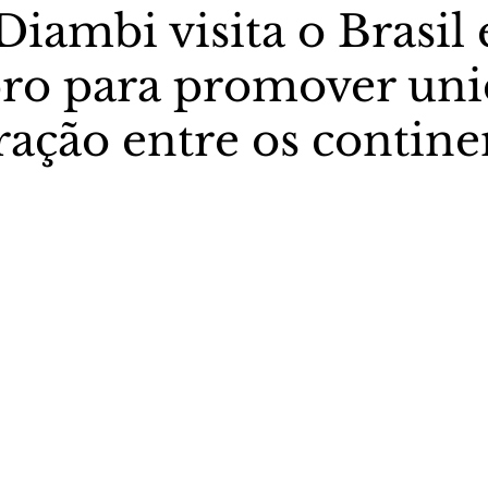
Diambi visita o Brasil
o para promover uni
stas The Vip Club Business
Marujo Carioca
ração entre os contine
sporte & Lazer
Carnaval
São Paulo
Negocio
5 estrelas.