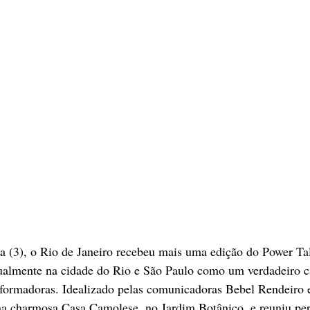
a (3), o Rio de Janeiro recebeu mais uma edição do Power Ta
ualmente na cidade do Rio e São Paulo como um verdadeiro ca
sformadoras. Idealizado pelas comunicadoras Bebel Rendeiro e
na charmosa Casa Camolese, no Jardim Botânico, e reuniu per