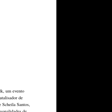
lk, um evento 
talisador de 
 Scheila Santos, 
sonalidades de 