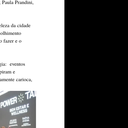
 Paula Prandini, 
leza da cidade 
colhimento 
 fazer e o 
ia:  eventos 
piram e 
amente carioca, 