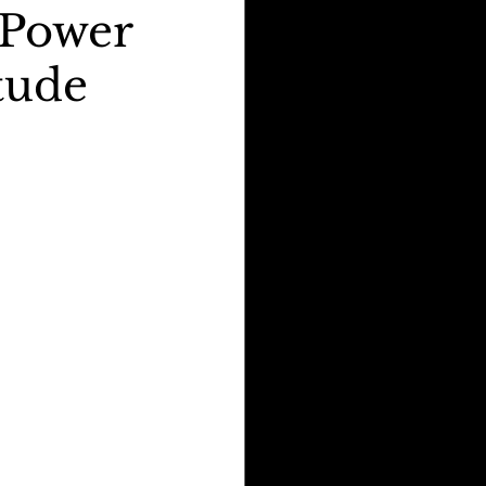
 Power
tude