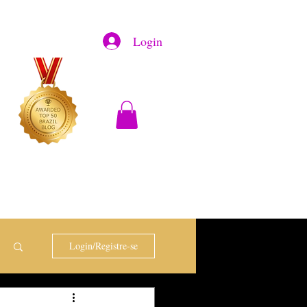
Login
Login/Registre-se