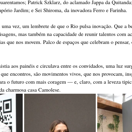
arentamos; Patrick Szklarz, do aclamado Jappa da Quitanda;
pório Jardim; e Sei Shiroma, da inovadora Ferro e Farinha.
s uma vez, um lembrete de que o Rio pulsa inovação. Que a be
aisagens, mas também na capacidade de reunir talentos com a
ias que nos movem. Palco de espaços que celebram o pensar, o
stia aos painéis e circulava entre os convidados, uma luz surg
 que encontros, são movimentos vivos, que nos provocam, ins
ara o futuro com mais coragem — e, claro, com a leveza tipic
 da charmosa casa Camolese.