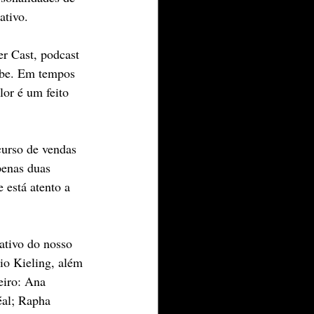
ativo.
r Cast, podcast 
ube. Em tempos 
or é um feito 
curso de vendas 
penas duas 
 está atento a 
ativo do nosso 
io Kieling, além 
eiro: Ana 
éal; Rapha 