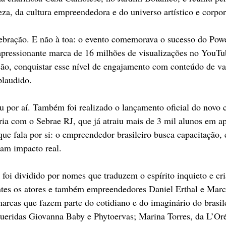
za, da cultura empreendedora e do universo artístico e corpor
lebração. E não à toa: o evento comemorava o sucesso do Powe
impressionante marca de 16 milhões de visualizações no YouT
ão, conquistar esse nível de engajamento com conteúdo de val
plaudido.
 por aí. Também foi realizado o lançamento oficial do novo 
ia com o Sebrae RJ, que já atraiu mais de 3 mil alunos em a
 fala por si: o empreendedor brasileiro busca capacitação, e
gam impacto real.
foi dividido por nomes que traduzem o espírito inquieto e cri
tes os atores e também empreendedores Daniel Erthal e Marc
 marcas que fazem parte do cotidiano e do imaginário do brasil
queridas Giovanna Baby e Phytoervas; Marina Torres, da L’Or