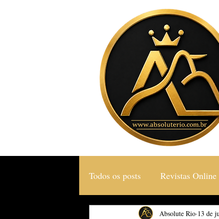
Todos os posts
Revistas Online
Gastronomia & Turismo
Absolute Rio
13 de j
S