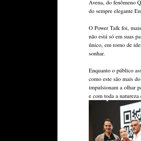
Avena, do fenômeno Qu
do sempre elegante Em
O Power Talk foi, mai
não está só em suas p
único, em torno de ide
sonhar.
Enquanto o público assi
como este são mais do
impulsionam a olhar p
e com toda a natureza