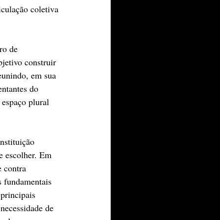
culação coletiva 
ro de 
etivo construir 
reunindo, em sua 
entantes do 
 espaço plural 
nstituição 
 e escolher. Em 
 contra 
s fundamentais 
principais 
 necessidade de 