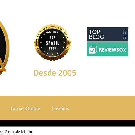
Desde 2005
Jornal Online
Eventos
br.
ocial & Estilos
2 min de leitura
Saúde & Bem Estar