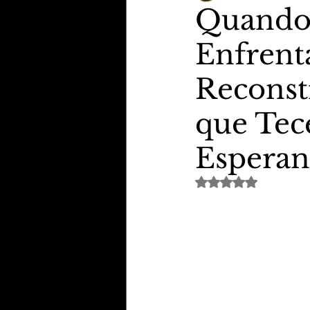
Quando 
Enfrent
TheVipClubBusiness
Revi
Reconst
Educação & Tecnologia
E
que Tec
Espera
Avaliado com NaN de 