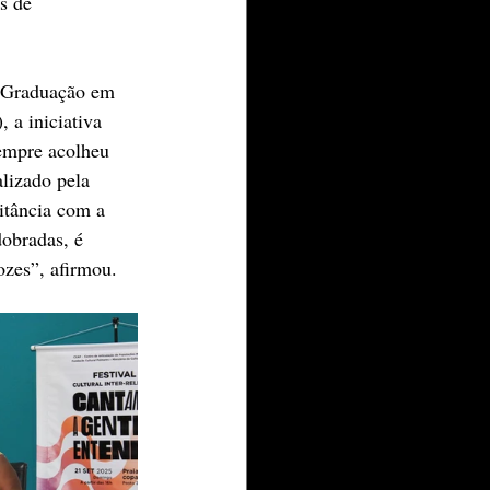
s de 
s-Graduação em 
a iniciativa 
empre acolheu 
lizado pela 
itância com a 
obradas, é 
ozes”, afirmou.