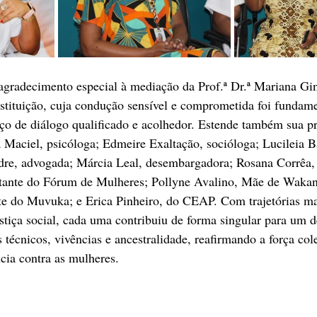
radecimento especial à mediação da Prof.ª Dr.ª Mariana Gino
nstituição, cuja condução sensível e comprometida foi fundame
ço de diálogo qualificado e acolhedor. Estende também sua pr
 Maciel, psicóloga; Edmeire Exaltação, socióloga; Lucileia Bat
dre, advogada; Márcia Leal, desembargadora; Rosana Corrêa, 
entante do Fórum de Mulheres; Pollyne Avalino, Mãe de Wakan
nte do Muvuka; e Erica Pinheiro, do CEAP. Com trajetórias m
iça social, cada uma contribuiu de forma singular para um d
 técnicos, vivências e ancestralidade, reafirmando a força cole
cia contra as mulheres.