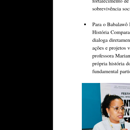
fortalecimento de 
sobrevivência soc
Para o Babalawô I
História Compara
dialoga diretamen
ações e projetos 
professora Marian
própria história 
fundamental parti