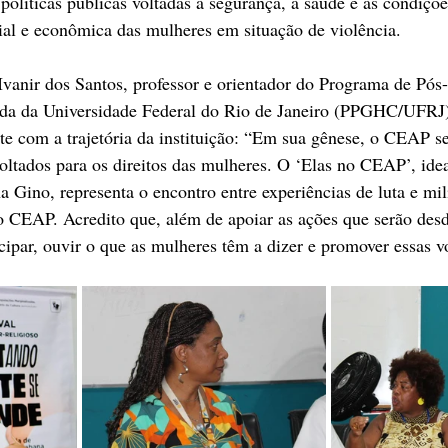
políticas públicas voltadas à segurança, à saúde e às condiçõe
ial e econômica das mulheres em situação de violência.
vanir dos Santos, professor e orientador do Programa de Pó
da da Universidade Federal do Rio de Janeiro (PPGHC/UFRJ), 
te com a trajetória da instituição: “Em sua gênese, o CEAP s
voltados para os direitos das mulheres. O ‘Elas no CEAP’, idea
a Gino, representa o encontro entre experiências de luta e mil
do CEAP. Acredito que, além de apoiar as ações que serão desd
cipar, ouvir o que as mulheres têm a dizer e promover essas v