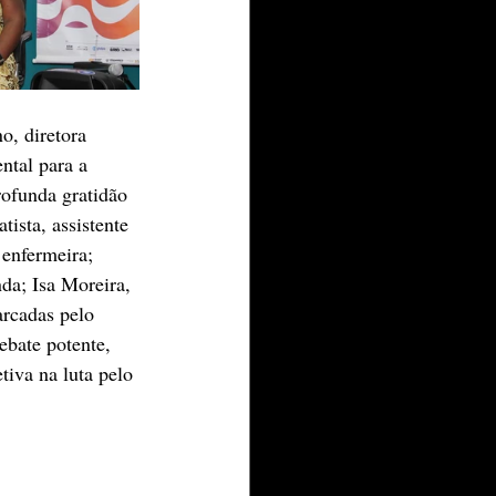
, diretora 
ntal para a 
ofunda gratidão 
ista, assistente 
enfermeira; 
da; Isa Moreira, 
arcadas pelo 
ebate potente, 
tiva na luta pelo 