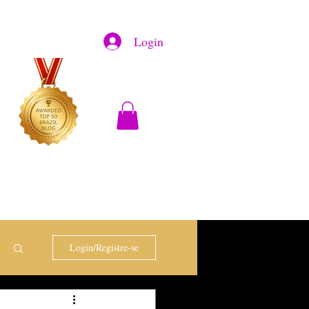
Login
Login/Registre-se