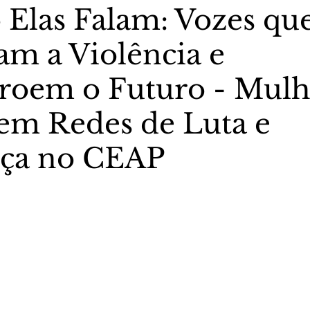
Elas Falam: Vozes qu
am a Violência e
stas The Vip Club Business
Marujo Carioca
roem o Futuro - Mulh
sporte & Lazer
Carnaval
São Paulo
Negocio
em Redes de Luta e
nça no CEAP
5 estrelas.