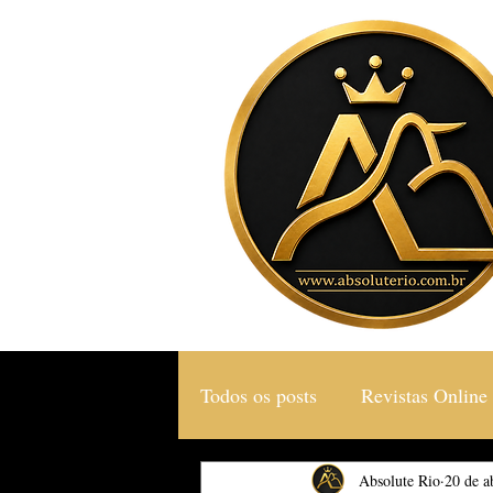
Todos os posts
Revistas Online
Gastronomia & Turismo
Absolute Rio
20 de a
S