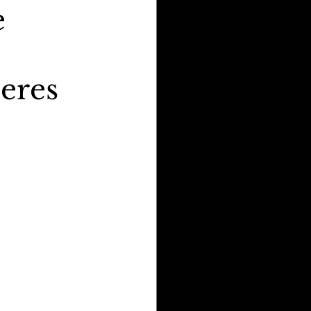
e
eres