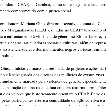
nsolidou o CEAP, na Gamboa, como um espaço de escuta, arti
mento comprometido com a justiça social.
sora doutora Mariana Gino, diretora executiva adjunta do Cent
ções Marginalizadas (CEAP), o “Elas no CEAP” teve como obj
luta e enfrentamento à violência de gênero no Rio de Janeiro, 
ctuais negras, articuladoras sociais e culturais, além de repres
da assistência social e dos movimentos negros cariocas, em um
 política.
ino, a iniciativa marcou a retomada de projetos e ações da i
ão e à salvaguarda dos direitos das mulheres de existir, viver
ofundamente marcada pela violência de gênero, especialmente
a construção de uma rede de luta coletiva reafirmou princípio
tu e os valores que historicamente orientam o CEAP. Entre os 
 pelas participantes esteve a centralidade da ação coletiva e a