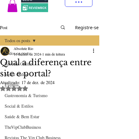
Post
Registre-se
Todos os posts
Absolute Rio
Todos os posts
16 de dez. de 2024
1 min de leitura
Qual a diferença entre
Revistas Online
site e portal?
Jornal Online
Atualizado:
17 de dez. de 2024
Eventos
Avaliado com NaN de 5 estrelas.
Gastronomia & Turismo
Social & Estilos
Saúde & Bem Estar
TheVipClubBusiness
Revistas The Vip Club Business