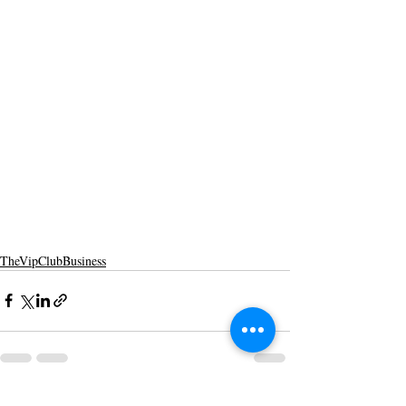
TheVipClubBusiness
Posts recentes
Ver tudo