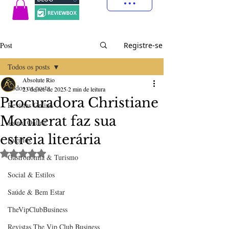
Post
Registre-se
Todos os posts
Absolute Rio
Todos os posts
23 de set. de 2025
2 min de leitura
Procuradora Christiane
Revistas Online
Monnerat faz sua
Jornal Online
estreia literária
Eventos
Avaliado com NaN de 5 estrelas.
Gastronomia & Turismo
Social & Estilos
Saúde & Bem Estar
TheVipClubBusiness
Revistas The Vip Club Business