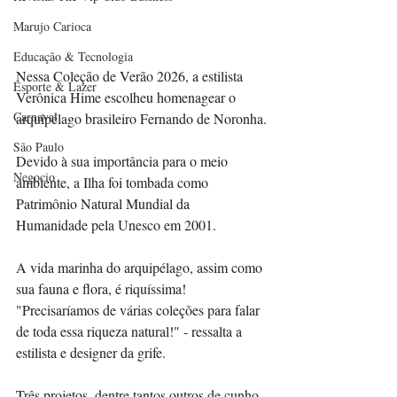
Marujo Carioca
Educação & Tecnologia
Nessa Coleção de Verão 2026, a estilista 
Esporte & Lazer
Verônica Hime escolheu homenagear o 
Carnaval
arquipélago brasileiro Fernando de Noronha.
São Paulo
Devido à sua importância para o meio 
Negocio
ambiente, a Ilha foi tombada como 
Patrimônio Natural Mundial da 
Humanidade pela Unesco em 2001.
A vida marinha do arquipélago, assim como 
sua fauna e flora, é riquíssima! 
"Precisaríamos de várias coleções para falar 
de toda essa riqueza natural!" - ressalta a 
estilista e designer da grife.
Três projetos, dentre tantos outros de cunho 