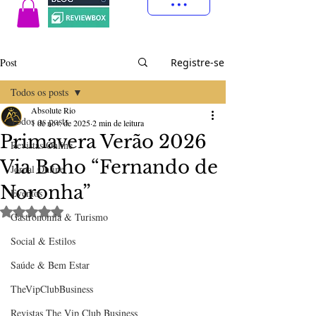
Post
Registre-se
Todos os posts
Absolute Rio
Todos os posts
1 de nov. de 2025
2 min de leitura
Primavera Verão 2026
Revistas Online
Via Boho “Fernando de
Jornal Online
Noronha”
Eventos
Avaliado com NaN de 5 estrelas.
Gastronomia & Turismo
Social & Estilos
Saúde & Bem Estar
TheVipClubBusiness
Revistas The Vip Club Business