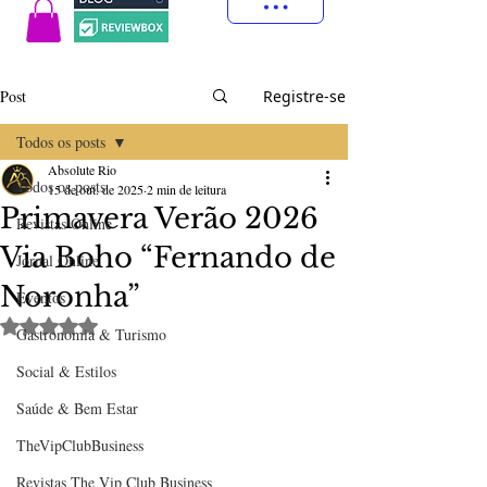
Post
Registre-se
Todos os posts
Absolute Rio
Todos os posts
15 de out. de 2025
2 min de leitura
Primavera Verão 2026
Revistas Online
Via Boho “Fernando de
Jornal Online
Noronha”
Eventos
Avaliado com NaN de 5 estrelas.
Gastronomia & Turismo
Social & Estilos
Saúde & Bem Estar
TheVipClubBusiness
Revistas The Vip Club Business