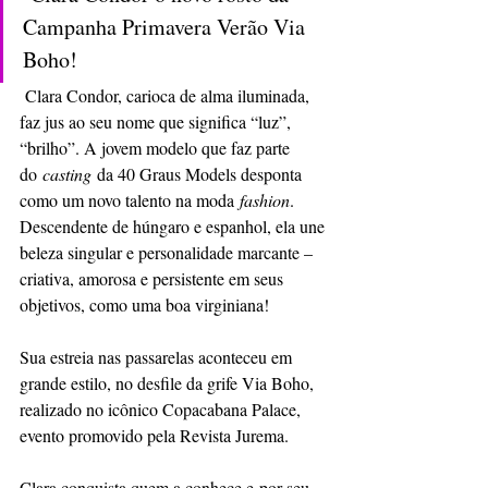
Campanha Primavera Verão Via 
Boho!
 Clara Condor, carioca de alma iluminada, 
faz jus ao seu nome que significa “luz”, 
“brilho”. A jovem modelo que faz parte 
do 
casting
 da 40 Graus Models desponta 
como um novo talento na moda 
fashion
. 
Descendente de húngaro e espanhol, ela une 
beleza singular e personalidade marcante – 
criativa, amorosa e persistente em seus 
objetivos, como uma boa virginiana!
Sua estreia nas passarelas aconteceu em 
grande estilo, no desfile da grife Via Boho, 
realizado no icônico Copacabana Palace, 
evento promovido pela Revista Jurema.
Clara conquista quem a conhece e por seu 