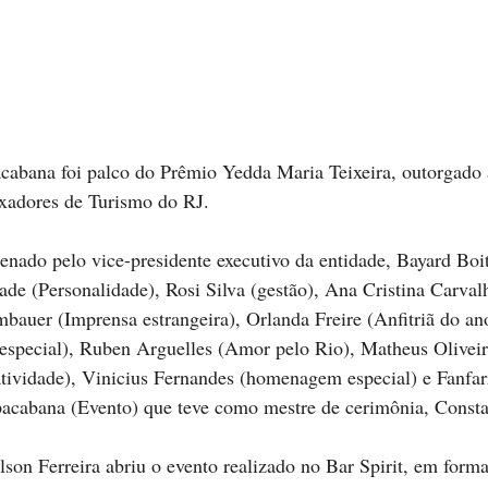
cabana foi palco do Prêmio Yedda Maria Teixeira, outorgado 
adores de Turismo do RJ. 
enado pelo vice-presidente executivo da entidade, Bayard Bo
dade (Personalidade), Rosi Silva (gestão), Ana Cristina Carva
mbauer (Imprensa estrangeira), Orlanda Freire (Anfitriã do an
special), Ruben Arguelles (Amor pelo Rio), Matheus Oliveir
tividade), Vinicius Fernandes (homenagem especial) e Fanfa
acabana (Evento) que teve como mestre de cerimônia, Const
on Ferreira abriu o evento realizado no Bar Spirit, em format