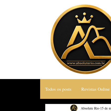
Todos os posts
Revistas Online
Gastronomia & Turismo
Absolute Rio
15 de m
S