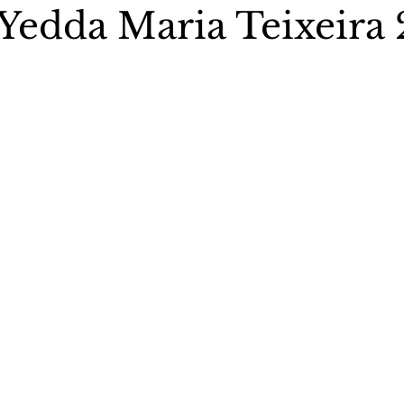
Yedda Maria Teixeira
5 estrelas.
stas The Vip Club Business
Marujo Carioca
sporte & Lazer
Carnaval
São Paulo
Negocio