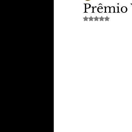
Prêmio 
Avaliado com NaN de 
TheVipClubBusiness
Revi
Educação & Tecnologia
E