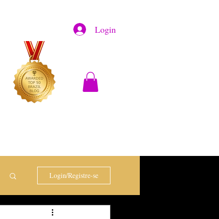
Login
Login/Registre-se