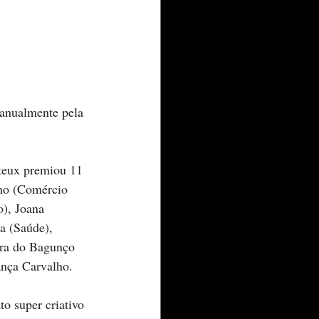
anualmente pela 
iteux premiou 11 
lho (Comércio 
o), Joana 
a (Saúde), 
rra do Bagunço 
ança Carvalho.
o super criativo 