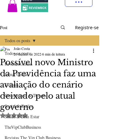
Post
Registre-se
Todos os posts
João Costa
Todos os posts
20 de dez. de 2022
6 min de leitura
Possível novo Ministro
Revistas Online
da Previdência faz uma
Jornal Online
avaliação do cenário
Eventos
deixado pelo atual
Gastronomia & Turismo
governo
Social & Estilos
Avaliado com NaN de 5 estrelas.
Saúde & Bem Estar
TheVipClubBusiness
Revistas The Vip Club Business