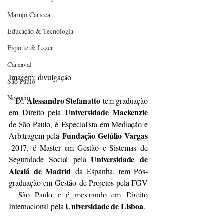
Marujo Carioca
Educação & Tecnologia
Esporte & Lazer
Carnaval
Imagem: divulgação
São Paulo
Negocio
Alessandro Stefanutto
   Dr. 
 tem graduação 
Universidade Mackenzie
em Direito pela 
de São Paulo, é Especialista em Mediação e 
Fundação Getúlio Vargas
Arbitragem pela 
-2017, é Master em Gestão e Sistemas de 
Universidade de 
Seguridade Social pela 
Alcalá de Madrid
 da Espanha, tem Pós-
graduação em Gestão de Projetos pela FGV
– São Paulo e é mestrando em Direito 
Universidade de Lisboa
Internacional pela 
. 