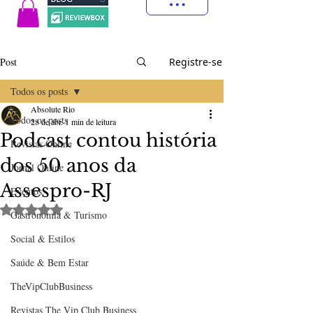
Post
Registre-se
Todos os posts
Absolute Rio
Todos os posts
28 de abr.
1 min de leitura
Podcast contou história
Revistas Online
dos 50 anos da
Jornal Online
Assespro-RJ
Eventos
Avaliado com NaN de 5 estrelas.
Gastronomia & Turismo
Social & Estilos
Saúde & Bem Estar
TheVipClubBusiness
Revistas The Vip Club Business