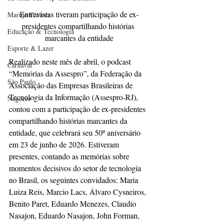
Entrevistas tiveram participação de ex-
Marujo Carioca
presidentes compartilhando histórias 
Educação & Tecnologia
marcantes da entidade
Esporte & Lazer
Realizado neste mês de abril, o podcast 
Carnaval
“Memórias da Assespro”, da Federação da 
São Paulo
Associação das Empresas Brasileiras de 
Tecnologia da Informação (Assespro-RJ), 
Negocio
contou com a participação de ex-presidentes 
compartilhando histórias marcantes da 
entidade, que celebrará seu 50º aniversário 
em 23 de junho de 2026. Estiveram 
presentes, contando as memórias sobre 
momentos decisivos do setor de tecnologia 
no Brasil, os seguintes convidados: Maria 
Luiza Reis, Marcio Lacs, Álvaro Cysneiros, 
Benito Paret, Eduardo Menezes, Claudio 
Nasajon, Eduardo Nasajon, John Forman, 