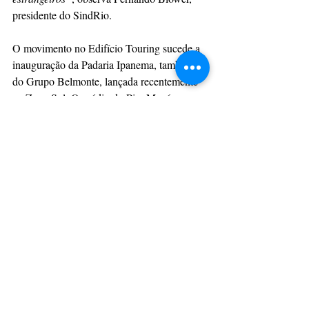
presidente do SindRio.
O movimento no Edifício Touring sucede a 
inauguração da Padaria Ipanema, também 
do Grupo Belmonte, lançada recentemente 
na Zona Sul. O prédio do Pier Mauá, que 
por décadas sediou o Touring Club do 
Brasil - inaugurado em 1926 - ganhou 
restauração compatível com sua história, tem 
um novo destino e reforça a importância da 
reocupação do Centro do Rio com 
gastronomia e ainda mais entretenimentos 
de qualidade.