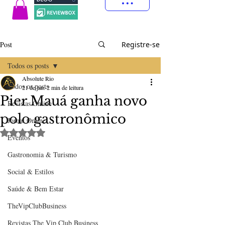
Post
Registre-se
Todos os posts
Absolute Rio
Todos os posts
21 de jan.
2 min de leitura
Pier Mauá ganha novo
Revistas Online
polo gastronômico
Jornal Online
Avaliado com NaN de 5 estrelas.
Eventos
Gastronomia & Turismo
Social & Estilos
Saúde & Bem Estar
TheVipClubBusiness
Revistas The Vip Club Business