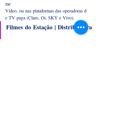
me 
Video, ou nas plataformas das operadoras d
e TV paga (Claro, Oi, SKY e Vivo).
Filmes do Estação | Distribuidora
Filmes do Estação, a distribuidora do Grupo
 Estação, fundada em 1990,  é responsável 
por inúmeros lançamentos de filmes indepe
ndentes, brasileiros e internacionais, de 
sucesso de público e crítica. Neste período l
ançou mais de 300 títulos e relançou 
diversas coleções de clássicos.
Em 2024, três dos seus lançamentos fizeram
 parte das listas de melhores do ano: o 
documentário francês “Orlando, Minha Bio
grafia Política”, de Paul B. Preciado, “O 
Diabo na Rua no Meio do Redemunho”, de