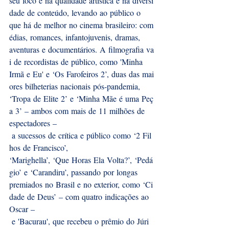
seu foco é na qualidade artística e na diversi
dade de conteúdo, levando ao público o 
que há de melhor no cinema brasileiro: com
édias, romances, infantojuvenis, dramas, 
aventuras e documentários. A filmografia va
i de recordistas de público, como 'Minha 
Irmã e Eu' e ‘Os Farofeiros 2’, duas das mai
ores bilheterias nacionais pós-pandemia, 
‘Tropa de Elite 2’ e ‘Minha Mãe é uma Peç
a 3’ – ambos com mais de 11 milhões de 
espectadores –
 a sucessos de crítica e público como ‘2 Fil
hos de Francisco’, 
‘Marighella’, ‘Que Horas Ela Volta?’, ‘Pedá
gio’ e ‘Carandiru’, passando por longas 
premiados no Brasil e no exterior, como ‘Ci
dade de Deus’ – com quatro indicações ao 
Oscar –
 e 'Bacurau', que recebeu o prêmio do Júri 