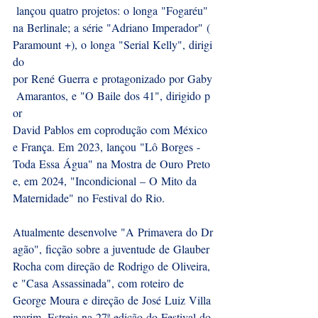
 lançou quatro projetos: o longa "Fogaréu" 
na Berlinale; a série "Adriano Imperador" (
Paramount +), o longa "Serial Kelly", dirigi
do 
por René Guerra e protagonizado por Gaby
 Amarantos, e "O Baile dos 41", dirigido p
or 
David Pablos em coprodução com México 
e França. Em 2023, lançou "Lô Borges - 
Toda Essa Água" na Mostra de Ouro Preto 
e, em 2024, "Incondicional – O Mito da 
Maternidade" no Festival do Rio. 
Atualmente desenvolve "A Primavera do Dr
agão", ficção sobre a juventude de Glauber 
Rocha com direção de Rodrigo de Oliveira, 
e "Casa Assassinada", com roteiro de 
George Moura e direção de José Luiz Villa
marim. Estreia na 27ª edição do Festival do 