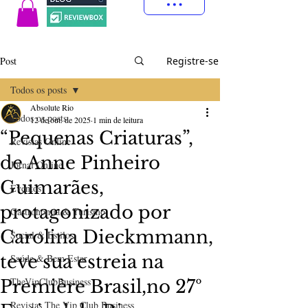
Post
Registre-se
Todos os posts
Absolute Rio
Todos os posts
12 de out. de 2025
1 min de leitura
“Pequenas Criaturas”,
Revistas Online
de Anne Pinheiro
Jornal Online
Guimarães,
Eventos
protagonizado por
Gastronomia & Turismo
Carolina Dieckmmann,
Social & Estilos
teve sua estreia na
Saúde & Bem Estar
TheVipClubBusiness
Première Brasil,no 27º
Revistas The Vip Club Business