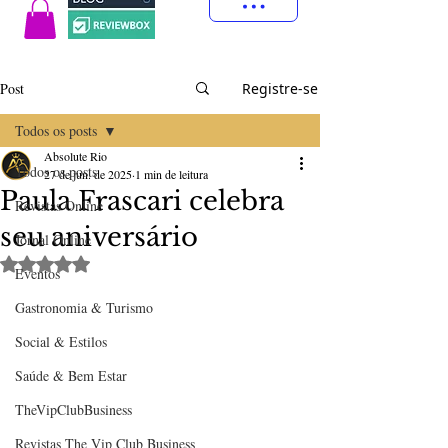
Post
Registre-se
Todos os posts
Absolute Rio
Todos os posts
27 de jun. de 2025
1 min de leitura
Paula Frascari celebra
Revistas Online
seu aniversário
Jornal Online
Avaliado com NaN de 5 estrelas.
Eventos
Gastronomia & Turismo
Social & Estilos
Saúde & Bem Estar
TheVipClubBusiness
Revistas The Vip Club Business