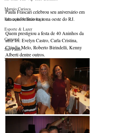
Marujo Carioca
Paula Frascari celebrou seu aniversário em 
um condomínio na zona oeste do RJ. 
Educação & Tecnologia
Esporte & Lazer
Quem prestigiou a festa de 40 Aninhos da 
Carnaval
atriz foi: Evelyn Castro, Carla Cristina, 
Cláudia Melo, Roberto Birindelli, Kenny 
São Paulo
Alberti dentre outros.
Negocio