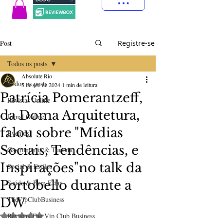
Post
Registre-se
Todos os posts
Absolute Rio
Todos os posts
5 de set. de 2024
1 min de leitura
Patrícia Pomerantzeff,
Revistas Online
da Doma Arquitetura,
Jornal Online
falou sobre "Mídias
Eventos
Sociais, Tendências, e
Gastronomia & Turismo
Inspirações"no talk da
Social & Estilos
Portobello durante a
Saúde & Bem Estar
TheVipClubBusiness
DW
Avaliado com NaN de 5 estrelas.
Revistas The Vip Club Business