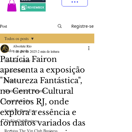
Post
Registre-se
Todos os posts
Absolute Rio
Todos os posts
1 de abr. de 2025
2 min de leitura
Patrícia Fairon
Revistas Online
apresenta a exposição
Jornal Online
"Natureza Fantástica",
Eventos
no Centro Cultural
Gastronomia & Turismo
Correios RJ, onde
Social & Estilos
explora a essência e
Saúde & Bem Estar
TheVipClubBusiness
formatos variados das
Revistas The Vip Club Business