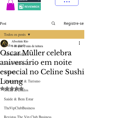
Post
Registre-se
Todos os posts
Absolute Rio
Todos os posts
6 de mar.
2 min de leitura
Oscar Müller celebra
Revistas Online
aniversário em noite
Jornal Online
especial no Celine Sushi
Eventos
Loung
Gastronomia & Turismo
Avaliado com NaN de 5 estrelas.
Social & Estilos
Saúde & Bem Estar
TheVipClubBusiness
Revistas The Vip Club Business