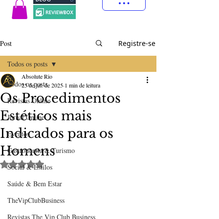
Post
Registre-se
Todos os posts
Absolute Rio
Todos os posts
25 de jul. de 2025
1 min de leitura
Os Procedimentos
Revistas Online
Estéticos mais
Jornal Online
Indicados para os
Eventos
Homens
Gastronomia & Turismo
Avaliado com NaN de 5 estrelas.
Social & Estilos
Saúde & Bem Estar
TheVipClubBusiness
Revistas The Vip Club Business