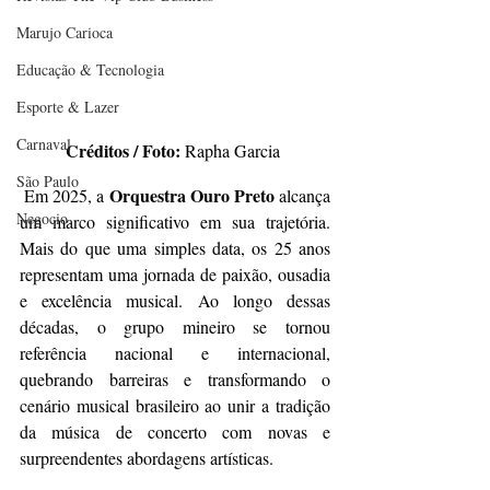
Marujo Carioca
Educação & Tecnologia
Esporte & Lazer
Carnaval
Créditos / Foto:
 Rapha Garcia 
São Paulo
Orquestra Ouro Preto
 Em 2025, a 
 alcança 
Negocio
um marco significativo em sua trajetória. 
Mais do que uma simples data, os 25 anos 
representam uma jornada de paixão, ousadia 
e excelência musical. Ao longo dessas 
décadas, o grupo mineiro se tornou 
referência nacional e internacional, 
quebrando barreiras e transformando o 
cenário musical brasileiro ao unir a tradição 
da música de concerto com novas e 
surpreendentes abordagens artísticas.