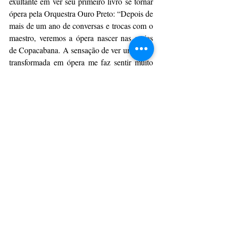
exultante em ver seu primeiro livro se tornar 
ópera pela Orquestra Ouro Preto: “Depois de 
mais de um ano de conversas e trocas com o 
maestro, veremos a ópera nascer nas areias 
de Copacabana. A sensação de ver uma obra 
transformada em ópera me faz sentir muito 
mais do que um cara importante, mas um 
cara quase erudito, um clássico!”, afirma.
Grandes encontros pelo Brasil
Os 25 anos da Orquestra Ouro Preto também 
serão comemorados em apresentações por 
todo o país. Já estão confirmados concertos 
no Rio Grande do Norte, Bahia, São Paulo, 
Rio de Janeiro, Paraná e Amazonas.
Presentes para Minas Gerais