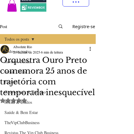
Post
Registre-se
Todos os posts
Absolute Rio
Todos os posts
20 de mar. de 2025
6 min de leitura
Orquestra Ouro Preto
Revistas Online
comemora 25 anos de
Jornal Online
trajetória com
Eventos
temporada inesquecível
Gastronomia & Turismo
Avaliado com NaN de 5 estrelas.
Social & Estilos
Saúde & Bem Estar
TheVipClubBusiness
Revistas The Vip Club Business