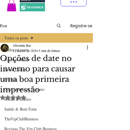
Post
Registre-se
Todos os posts
Absolute Rio
Todos os posts
12 de set. de 2024
5 min de leitura
Opções de date no
Revistas Online
inverno para causar
Jornal Online
uma boa primeira
Eventos
impressão
Gastronomia & Turismo
Avaliado com NaN de 5 estrelas.
Social & Estilos
Saúde & Bem Estar
TheVipClubBusiness
Revistas The Vip Club Business