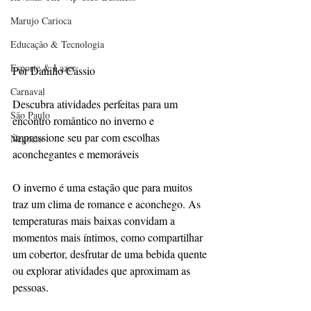
Marujo Carioca
Educação & Tecnologia
Esporte & Lazer
Por 
Danillo Cássio
Carnaval
Descubra atividades perfeitas para um 
São Paulo
encontro romântico no inverno e 
impressione seu par com escolhas 
Negocio
aconchegantes e memoráveis
O inverno é uma estação que para muitos 
traz um clima de romance e aconchego. As 
temperaturas mais baixas convidam a 
momentos mais íntimos, como compartilhar 
um cobertor, desfrutar de uma bebida quente 
ou explorar atividades que aproximam as 
pessoas. 