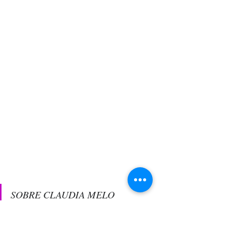
SOBRE CLAUDIA MELO
 Atriz, jornalista, palestrante e produtora, 
Claudia Melo tem passagens marcantes por 