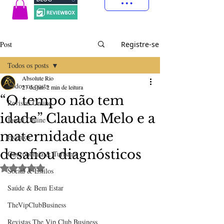
Post
Registre-se
Todos os posts
Absolute Rio
Todos os posts
27 de jan.
2 min de leitura
“O tempo não tem
Revistas Online
idade” Claudia Melo e a
Jornal Online
maternidade que
Eventos
desafiou diagnósticos
Gastronomia & Turismo
Avaliado com NaN de 5 estrelas.
Social & Estilos
Saúde & Bem Estar
TheVipClubBusiness
Revistas The Vip Club Business