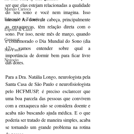
ser que elas estejam relacionadas a qualidade 
Marujo Carioca
do seu sono e você nem imagina. Isso 
Educação & Tecnologia
mesmo! As dores de cabeça, principalmente 
as enxaquecas, têm relação direta com o 
Esporte & Lazer
sono. Por isso, neste mês de março, quando 
Carnaval
é comemorado o Dia Mundial do Sono (dia 
17), vamos entender sobre qual a 
São Paulo
importância de dormir bem para ficar livre 
Negocio
das dores.
Para a Dra. Natália Longo, neurologista pela 
Santa Casa de São Paulo e neurofisiologista 
pelo HCFMUSP, é preciso esclarecer que 
uma boa parcela das pessoas que convivem 
com a enxaqueca não se considera doente e 
acaba não buscando ajuda médica. E o que 
poderia ser tratado de maneira simples, acaba 
se tornando um grande problema na rotina 