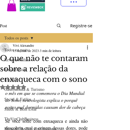
Post
Registre-se
Todos os posts
Vivi Alexandre
Todos os posts
15 de mar. de 2023
3 min de leitura
O que não te contaram
Revistas Online
sobre a relação da
Jornal Online
enxaqueca com o sono
Eventos
Avaliado com NaN de 5 estrelas.
Gastronomia & Turismo
o mês em que se comemora o Dia Mundial 
Social & Estilos
do Sono, neurologista explica o porquê 
noites mal dormidas causam dor de cabeça
Saúde & Bem Estar
TheVipClubBusiness
Se você sofre com enxaqueca e ainda não 
descobriu qual a origem dessas dores, pode 
Revistas The Vip Club Business