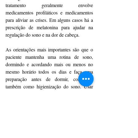
tratamento geralmente envolve 
medicamentos profiláticos e medicamentos 
para aliviar as crises. Em alguns casos há a 
prescrição de melatonina para ajudar na 
regulação do sono e na dor de cabeça.
As orientações mais importantes são que o 
paciente mantenha uma rotina de sono, 
dormindo e acordando mais ou menos no 
mesmo horário todos os dias e faça uma 
preparação antes de dormir, conhecida 
também como higienização do sono. Usar 
técnicas de relaxamento, ficar longe das telas 
e preparar o ambiente adequado para 
sinalizar ao organismo a hora de dormir 
auxiliam bastante no processo. Além do 
controle do estresse, da boa alimentação e da 
prática regular de exercícios físicos.