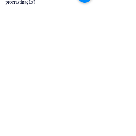
procrastinação?
Porque é simples:
Fique estagnado.
Procrastine.
E veja se o seu futuro vai produzir uma 
pérola.
TheVipClubBusiness