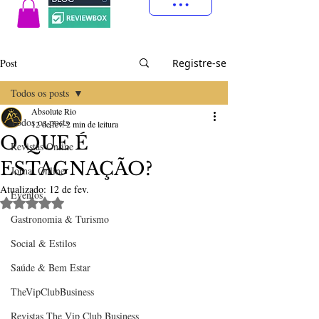
Post
Registre-se
Todos os posts
Absolute Rio
Todos os posts
12 de fev.
2 min de leitura
O QUE É
Revistas Online
ESTAGNAÇÃO?
Jornal Online
Atualizado:
12 de fev.
Eventos
Avaliado com NaN de 5 estrelas.
Gastronomia & Turismo
Social & Estilos
Saúde & Bem Estar
TheVipClubBusiness
Revistas The Vip Club Business