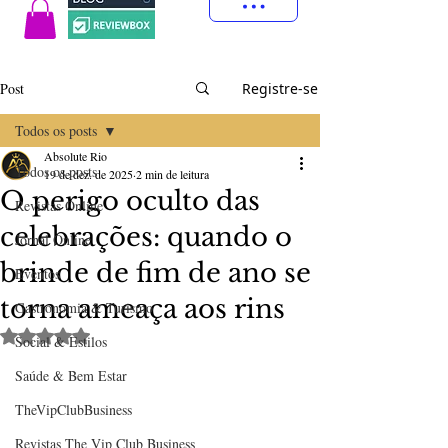
Post
Registre-se
Todos os posts
Absolute Rio
Todos os posts
19 de dez. de 2025
2 min de leitura
O perigo oculto das
Revistas Online
celebrações: quando o
Jornal Online
brinde de fim de ano se
Eventos
torna ameaça aos rins
Gastronomia & Turismo
Avaliado com NaN de 5 estrelas.
Social & Estilos
Saúde & Bem Estar
TheVipClubBusiness
Revistas The Vip Club Business