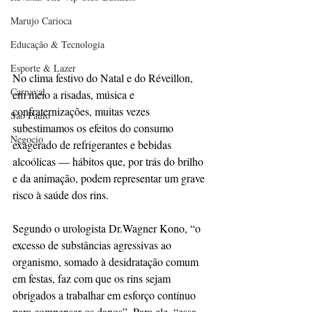
Marujo Carioca
Educação & Tecnologia
Esporte & Lazer
No clima festivo do Natal e do Réveillon, 
Carnaval
em meio a risadas, música e 
confraternizações, muitas vezes 
São Paulo
subestimamos os efeitos do consumo 
Negocio
exagerado de refrigerantes e bebidas 
alcoólicas — hábitos que, por trás do brilho 
e da animação, podem representar um grave 
risco à saúde dos rins.
Segundo o urologista Dr.Wagner Kono, “o 
excesso de substâncias agressivas ao 
organismo, somado à desidratação comum 
em festas, faz com que os rins sejam 
obrigados a trabalhar em esforço contínuo 
para compensar os danos”. Para ele, “essa 