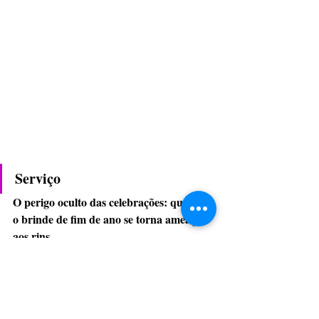
Serviço
O perigo oculto das celebrações: quando 
o brinde de fim de ano se torna ameaça 
aos rins 
Urologista Dr. Wagner Kono 
Instagram: @wagnerurologista
Contato: (62) 991723347