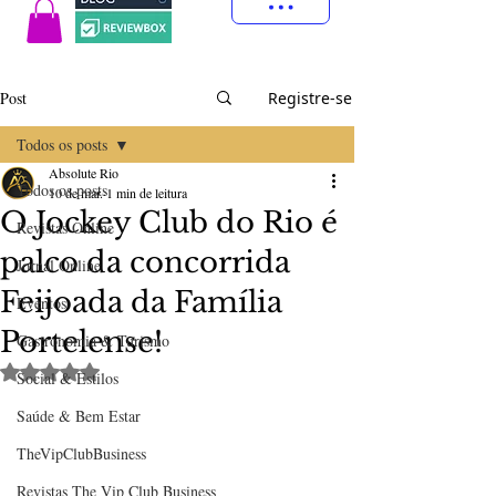
Post
Registre-se
Todos os posts
Absolute Rio
Todos os posts
10 de mar.
1 min de leitura
O Jockey Club do Rio é
Revistas Online
palco da concorrida
Jornal Online
Feijoada da Família
Eventos
Portelense!
Gastronomia & Turismo
Avaliado com NaN de 5 estrelas.
Social & Estilos
Saúde & Bem Estar
TheVipClubBusiness
Revistas The Vip Club Business