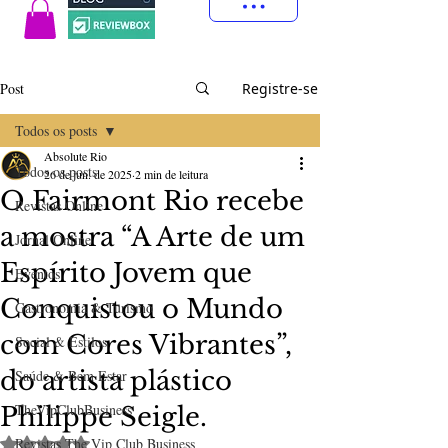
Post
Registre-se
Todos os posts
Absolute Rio
Todos os posts
26 de jun. de 2025
2 min de leitura
O Fairmont Rio recebe
Revistas Online
a mostra “A Arte de um
Jornal Online
Espírito Jovem que
Eventos
Conquistou o Mundo
Gastronomia & Turismo
com Cores Vibrantes”,
Social & Estilos
do artista plástico
Saúde & Bem Estar
TheVipClubBusiness
Philippe Seigle.
Avaliado com NaN de 5 estrelas.
Revistas The Vip Club Business