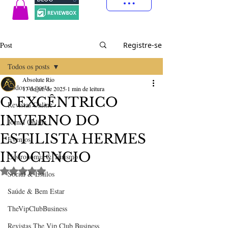
Post
Registre-se
Todos os posts
Absolute Rio
Todos os posts
17 de jul. de 2025
1 min de leitura
O EXCÊNTRICO
Revistas Online
INVERNO DO
Jornal Online
ESTILISTA HERMES
Eventos
INOCENCIO
Gastronomia & Turismo
Avaliado com NaN de 5 estrelas.
Social & Estilos
Saúde & Bem Estar
TheVipClubBusiness
Revistas The Vip Club Business