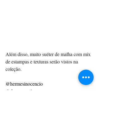
Além disso, muito suéter de malha com mix 
de estampas e texturas serão vistos na 
coleção.
@hermesinocencio
@dgassessoria
Modelo Ali Sulman
Fotos Divulgação