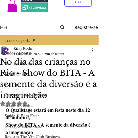
Post
Registre-se
Todos os posts
Ricky Rocha
Todos os posts
11 de out. de 2022
3 min de leitura
No dia das crianças no
Revistas Online
Rio - Show do BITA - A
Jornal Online
semente da diversão é a
Eventos
imaginação
Gastronomia & Turismo
Avaliado com NaN de 5 estrelas.
Social & Estilos
O Qualistage estará em festa neste dia 12 
Saúde & Bem Estar
de outubro,
Show do BITA - A semente da diversão é 
TheVipClubBusiness
a imaginação
Revistas The Vip Club Business