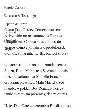
Marujo Carioca
Educação & Tecnologia
Esporte & Lazer
O ator Deo Garcez Comemorou seu 
Carnaval
Aniversário no restaurante da Barraca 
São Paulo
Chiquita em Copacabana, ao lado de 
amigos como a jornalista e produtora de 
Negocio
eventos, a maranhense Ilze Rangel (Fofa).
O Ator Claudio Cint, a deputada Renata 
Souza, Dona Marinete e Sr Antonio, pais da 
falecida parlamentar Marielle Franco 
estiveram presentes. Malu Maciel e seu 
marido, o golden Boy Ronaldo Corrêa 
também estavam presentes, dentre outros.
Hoje, Deo Garcez percorre o Brasil com seu 