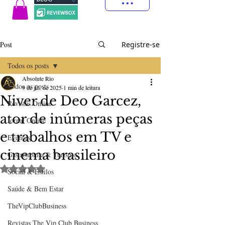
Post
Registre-se
Todos os posts
Absolute Rio
Todos os posts
9 de jul. de 2025
1 min de leitura
Niver de Deo Garcez,
Revistas Online
ator de inúmeras peças
Jornal Online
e trabalhos em TV e
Eventos
cinema brasileiro
Gastronomia & Turismo
Avaliado com NaN de 5 estrelas.
Social & Estilos
Saúde & Bem Estar
TheVipClubBusiness
Revistas The Vip Club Business