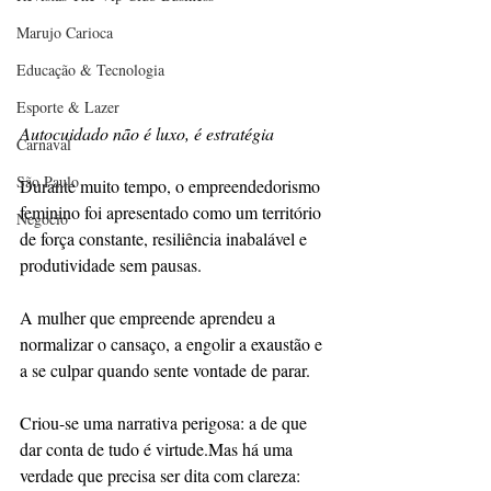
Marujo Carioca
Educação & Tecnologia
Esporte & Lazer
Autocuidado não é luxo, é estratégia
Carnaval
São Paulo
Durante muito tempo, o empreendedorismo 
feminino foi apresentado como um território 
Negocio
de força constante, resiliência inabalável e 
produtividade sem pausas.
A mulher que empreende aprendeu a 
normalizar o cansaço, a engolir a exaustão e 
a se culpar quando sente vontade de parar.
Criou-se uma narrativa perigosa: a de que 
dar conta de tudo é virtude.Mas há uma 
verdade que precisa ser dita com clareza: 