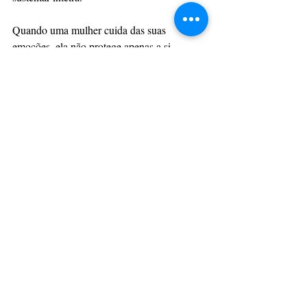
Quando uma mulher cuida das suas 
emoções, ela não protege apenas a si 
mesma. Ela protege o futuro do seu negócio.
Porque, no fim, negócios saudáveis 
começam e permanecem em mulheres 
emocionalmente saudáveis.
Saúde & Bem Estar