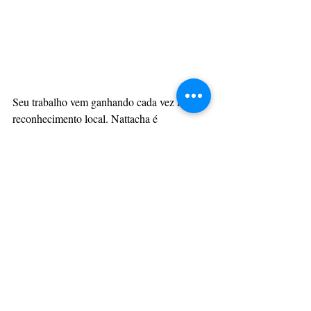
Seu trabalho vem ganhando cada vez mais 
reconhecimento local. Nattacha é 
apresentadora da tradicional Parada do 
Orgulho LGBTQIAPN+ de Bom Despacho 
e participa contratada em projetos nas 
edições de editais municipais de incentivo à 
cultura, consolidando sua contribuição para 
o desenvolvimento artístico e cultural da 
cidade.
Com carisma, profissionalismo e muito 
talento, a artista tem participado de festas e 
eventos culturais que ajudam a democratizar 