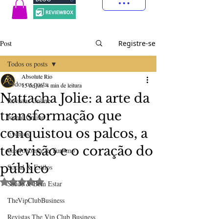
Post
Registre-se
Todos os posts
Absolute Rio
Todos os posts
15 de jun.
4 min de leitura
Nattacha Jolie: a arte da
Revistas Online
transformação que
Jornal Online
conquistou os palcos, a
Eventos
televisão e o coração do
Gastronomia & Turismo
público
Social & Estilos
Avaliado com NaN de 5 estrelas.
Saúde & Bem Estar
TheVipClubBusiness
Revistas The Vip Club Business